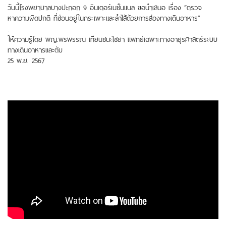
วันนี้โรงพยาบาลบางปะกอก 9 อินเตอร์เนชั่นแนล ขอนำเสนอ เรื่อง “ตรวจ
หาความผิดปกติ ที่ซ่อนอยู่ในกระเพาะและลำไส้ด้วยการส่องทางเดินอาหาร”
.
ให้ความรู้โดย พญ.พรพรรณ เทียนชนะไชยา แพทย์เฉพาะทางอายุรศาสตร์ระบบ
ทางเดินอาหารและตับ
25 พ.ย. 2567