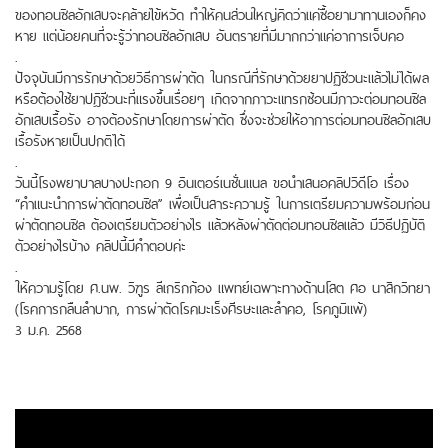
ของทอนซิลอักเสบจะคล้ายไข้หวัด ทำให้คนส่วนใหญ่คิดว่าแค่ซื้อยามาทานเองก็คง
หาย แต่น้อยคนที่จะรู้ว่าทอนซิลอักเสบ อันตรายที่มีมากกว่าแค่อาการเจ็บคอ
.
ปัจจุบันมีการรักษาด้วยวิธีการผ่าตัด ในกรณีที่รักษาด้วยยาปฏิชีวนะแล้วไม่ได้ผล
หรือต้องใช้ยาปฎิชีวนะที่แรงขึ้นเรื่อยๆ เกิดจากภาวะแทรกซ้อนมีภาวะต่อมทอนซิล
อักเสบเรื้อรัง อาจต้องรักษาโดยการผ่าตัด ซึ่งจะช่วยให้อาการต่อมทอนซิลอักเสบ
เรื้อรังหายเป็นปกติได้
.
วันนี้โรงพยาบาลบางปะกอก 9 อินเตอร์เนชั่นแนล ขอนำเสนอคลิปวิดีโอ เรื่อง
“คำแนะนำการผ่าตัดทอนซิล” เพื่อเป็นสาระความรู้ ในการเตรียมความพร้อมก่อน
ผ่าตัดทอนซิล ต้องเตรียมตัวอย่างไร แล้วหลังผ่าตัดต่อมทอนซิลแล้ว มีวิธีปฏิบัติ
ตัวอย่างไรบ้าง คลิปนี้มีคำตอบค่ะ
.
ให้ความรู้โดย ศ.นพ. วิฑูร ลีเกริกก้อง แพทย์เฉพาะทางด้านโสต ศอ นาสิกวิทยา
(โรคการกลืนลำบาก, การผ่าตัดโรคมะเร็งศีรษะและลำคอ, โรคภูมิแพ้)
3 ม.ค. 2568