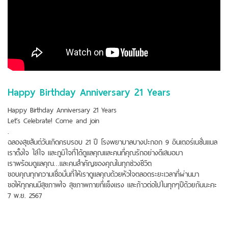
Happy Birthday Anniversary 21 Years
Happy Birthday Anniversary 21 Years
Let’s Celebrate! Come and join
.
ฉลองสุขสันต์วันเกิดครบรอบ 21 ปี โรงพยาบาลบางปะกอก 9 อินเตอร์เนชั่นแนล
เราตั้งใจ ใส่ใจ และภูมิใจที่ได้ดูแลคุณและคนที่คุณรักอย่างดีเสมอมา
เราพร้อมดูแลคุณ…และคนสำคัญของคุณในทุกช่วงชีวิต
ขอบคุณทุกความเชื่อมั่นที่ให้เราดูแลคุณด้วยหัวใจตลอดระยะเวลาที่ผ่านมา
ขอให้ทุกคนมีสุขภาพใจ สุขภาพกายที่แข็งแรง และก้าวต่อไปในทุกๆปีด้วยกันนะคะ
7 พ.ย. 2567