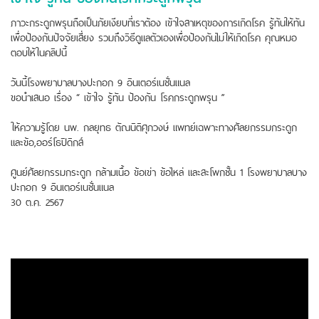
ภาวะกระดูกพรุนถือเป็นภัยเงียบที่เราต้อง เข้าใจสาเหตุของการเกิดโรค รู้ทันให้ทัน
เพื่อป้องกันปัจจัยเสี่ยง รวมถึงวิธีดูแลตัวเองเพื่อป้องกันไม่ให้เกิดโรค คุณหมอ
ตอบให้ในคลิปนี้
วันนี้โรงพยาบาลบางปะกอก 9 อินเตอร์เนชั่นแนล
ขอนำเสนอ เรื่อง “ เข้าใจ รู้ทัน ป้องกัน โรคกระดูกพรุน ”
ให้ความรู้โดย นพ. กลยุทธ ตัณนิติศุภวงษ์ แพทย์เฉพาะทางศัลยกรรมกระดูก
และข้อ,ออร์โธปิดิกส์
ศูนย์ศัลยกรรมกระดูก กล้ามเนื้อ ข้อเข่า ข้อไหล่ และสะโพกชั้น 1 โรงพยาบาลบาง
ปะกอก 9 อินเตอร์เนชั่นแนล
30 ต.ค. 2567