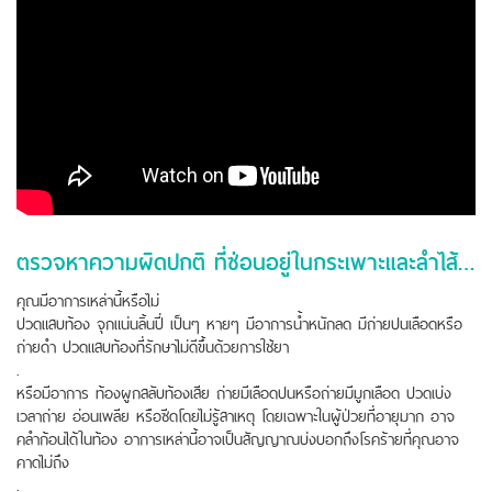
ตรวจหาความผิดปกติ ที่ซ่อนอยู่ในกระเพาะและลำไส้ด้วยการส่องทางเดินอาหาร
คุณมีอาการเหล่านี้หรือไม่
ปวดแสบท้อง จุกแน่นลิ้นปี่ เป็นๆ หายๆ มีอาการน้ำหนักลด มีถ่ายปนเลือดหรือ
ถ่ายดำ ปวดแสบท้องที่รักษาไม่ดีขึ้นด้วยการใช้ยา
.
หรือมีอาการ ท้องผูกสลับท้องเสีย ถ่ายมีเลือดปนหรือถ่ายมีมูกเลือด ปวดเบ่ง
เวลาถ่าย อ่อนเพลีย หรือซีดโดยไม่รู้สาเหตุ โดยเฉพาะในผู้ป่วยที่อายุมาก อาจ
คลำก้อนได้ในท้อง อาการเหล่านี้อาจเป็นสัญญาณบ่งบอกถึงโรคร้ายที่คุณอาจ
คาดไม่ถึง
.