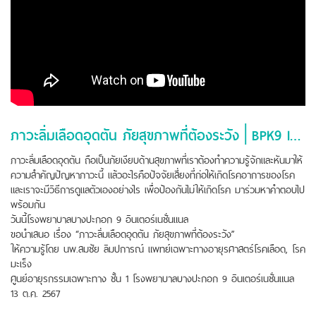
ภาวะลิ่มเลือดอุดตัน ภัยสุขภาพที่ต้องระวัง│BPK9 International Hospital
ภาวะลิ่มเลือดอุดตัน ถือเป็นภัยเงียบด้านสุขภาพที่เราต้องทำความรู้จักและหันมาให้
ความสำคัญปัญหาภาวะนี้ แล้วอะไรคือปัจจัยเสี่ยงที่ก่อให้เกิดโรคอาการของโรค
และเราจะมีวิธีการดูแลตัวเองอย่างไร เพื่อป้องกันไม่ให้เกิดโรค มาร่วมหาคำตอบไป
พร้อมกัน
วันนี้โรงพยาบาลบางปะกอก 9 อินเตอร์เนชั่นแนล
ขอนำเสนอ เรื่อง “ภาวะลิ่มเลือดอุดตัน ภัยสุขภาพที่ต้องระวัง”
ให้ความรู้โดย นพ.สมชัย ลิมปการณ์ แพทย์เฉพาะทางอายุรศาสตร์โรคเลือด, โรค
มะเร็ง
ศูนย์อายุรกรรมเฉพาะทาง ชั้น 1 โรงพยาบาลบางปะกอก 9 อินเตอร์เนชั่นแนล
13 ต.ค. 2567