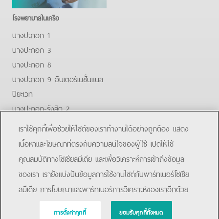
โรงพยาบาลในเครือ
บางปะกอก 1
บางปะกอก 3
บางปะกอก 8
บางปะกอก 9 อินเตอร์เนชั่นแนล
ปิยะเวท
บางปะกอก-รังสิต 2
บางปะกอกสมุทรปราการ
เราใช้คุกกี้เพื่อช่วยให้ไซต์ของเราทำงานได้อย่างถูกต้อง แสดง
Facebook
Youtube
Line
เนื้อหาและโฆษณาที่ตรงกับความสนใจของผู้ใช้ เปิดให้ใช้
คุณสมบัติทางโซเชียลมีเดีย และเพื่อวิเคราะห์การเข้าถึงข้อมูล
โรงพยาบาลบางปะกอก 9 อินเตอร์เนชั่นแนล
ของเรา เรายังแบ่งปันข้อมูลการใช้งานไซต์กับพาร์ทเนอร์โซเชีย
ลมีเดีย การโฆษณาและพาร์ทเนอร์การวิเคราะห์ของเราอีกด้วย
การตั้งค่าคุกกี้
ยอมรับคุกกี้ทั้งหมด
Copyright © 2019 Bangpakok Hospital All rights reserved.