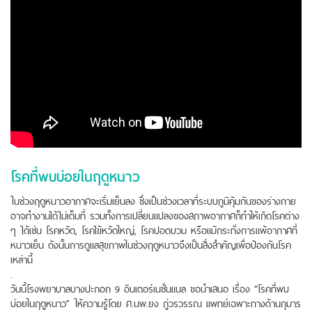
โรคที่พบบ่อยในฤดูหนาว
ในช่วงฤดูหนาวอากาศจะเริ่มเย็นลง ซึ่งเป็นช่วงเวลาที่ระบบภูมิคุ้มกันของร่างกาย
อาจทำงานได้ไม่เต็มที่ รวมทั้งการเปลี่ยนแปลงของสภาพอากาศก็ทำให้เกิดโรคต่าง
ๆ ได้เช่น โรคหวัด, โรคไข้หวัดใหญ่, โรคปอดบวม หรือแม้กระทั่งการแพ้อากาศที่
หนาวเย็น ดังนั้นการดูแลสุขภาพในช่วงฤดูหนาวจึงเป็นสิ่งสำคัญเพื่อป้องกันโรค
เหล่านี้
.
วันนี้โรงพยาบาลบางปะกอก 9 อินเตอร์เนชั่นแนล ขอนำเสนอ เรื่อง “โรคที่พบ
บ่อยในฤดูหนาว” ให้ความรู้โดย ศ.นพ.ยง ภู่วรวรรณ แพทย์เฉพาะทางด้านกุมาร