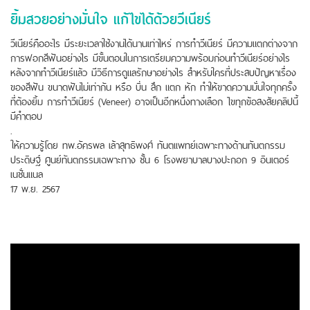
ยิ้มสวยอย่างมั่นใจ แก้ไขได้ด้วยวีเนียร์
วีเนียร์คืออะไร มีระยะเวลาใช้งานได้นานเท่าไหร่ การทำวีเนียร์ มีความแตกต่างจาก
การฟอกสีฟันอย่างไร มีขั้นตอนในการเตรียมความพร้อมก่อนทำวีเนียร์อย่างไร
หลังจากทำวีเนียร์แล้ว มีวิธีการดูแลรักษาอย่างไร สำหรับใครที่ประสบปัญหาเรื่อง
ของสีฟัน ขนาดฟันไม่เท่ากัน หรือ บิ่น สึก แตก หัก ทำให้ขาดความมั่นใจทุกครั้ง
ที่ต้องยิ้ม การทำวีเนียร์ (Veneer) อาจเป็นอีกหนึ่งทางเลือก ไขทุกข้อสงสัยคลิปนี้
มีคำตอบ
.
ให้ความรู้โดย ทพ.อัครพล เล้าสุทธิพงศ์ ทันตเเพทย์เฉพาะทางด้านทันตกรรม
ประดิษฐ์ ศูนย์ทันตกรรมเฉพาะทาง ชั้น 6 โรงพยาบาลบางปะกอก 9 อินเตอร์
เนชั่นแนล
17 พ.ย. 2567