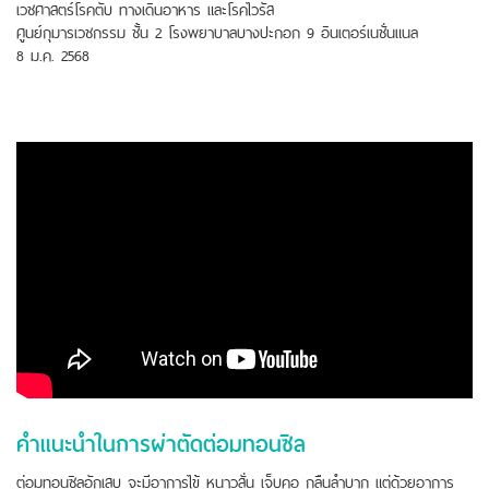
เวชศาสตร์โรคตับ ทางเดินอาหาร และโรคไวรัส
ศูนย์กุมารเวชกรรม ชั้น 2 โรงพยาบาลบางปะกอก 9 อินเตอร์เนชั่นแนล
8 ม.ค. 2568
คำเเนะนำในการผ่าตัดต่อมทอนซิล
ต่อมทอนซิลอักเสบ จะมีอาการไข้ หนาวสั่น เจ็บคอ กลืนลำบาก แต่ด้วยอาการ