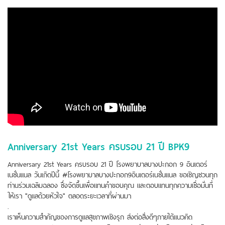
Anniversary 21st Years ครบรอบ 21 ปี BPK9
Anniversary 21st Years ครบรอบ 21 ปี โรงพยาบาลบางปะกอก 9 อินเตอร์
เนชั่นแนล วันเกิดปีนี้ #โรงพยาบาลบางปะกอก9อินเตอร์เนชั่นแนล ขอเชิญชวนทุก
ท่านร่วมเฉลิมฉลอง ซึ่งจัดขึ้นเพื่อแทนคำขอบคุณ และตอบแทนทุกความเชื่อมั่นที่
ให้เรา "ดูแลด้วยหัวใจ" ตลอดระยะเวลาที่ผ่านมา
.
เราเห็นความสำคัญของการดูแลสุขภาพเชิงรุก ส่งต่อสิ่งดีๆภายใต้แนวคิด