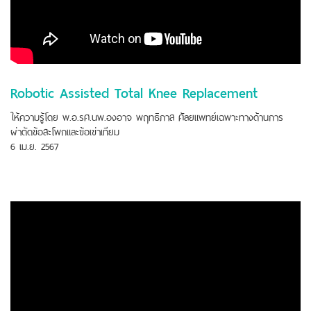
Robotic Assisted Total Knee Replacement
ให้ความรู้โดย พ.อ.รศ.นพ.องอาจ พฤทธิภาส ศัลยแพทย์เฉพาะทางด้านการ
ผ่าตัดข้อสะโพกและข้อเข่าเทียม
6 เม.ย. 2567