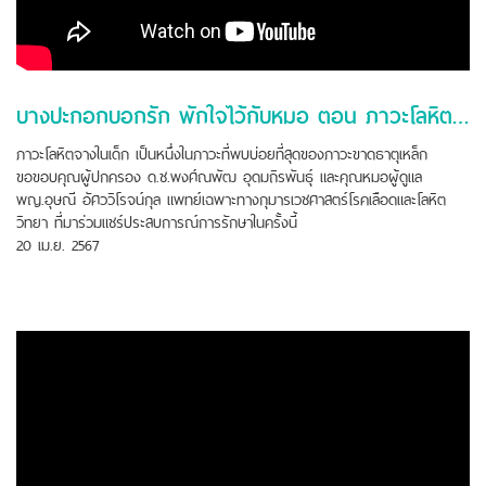
บางปะกอกบอกรัก พักใจไว้กับหมอ ตอน ภาวะโลหิตจางจากการขาดธาตุเหล็ก
ภาวะโลหิตจางในเด็ก เป็นหนึ่งในภาวะที่พบบ่อยที่สุดของภาวะขาดธาตุเหล็ก
ขอขอบคุณผู้ปกครอง ด.ช.พงศ์ณพัฒ อุดมถิรพันธุ์ และคุณหมอผู้ดูแล
พญ.อุษณี อัศววิโรจน์กุล แพทย์เฉพาะทางกุมารเวชศาสตร์โรคเลือดและโลหิต
วิทยา ที่มาร่วมแชร์​ประสบการณ์​การรักษาในครั้งนี้
20 เม.ย. 2567