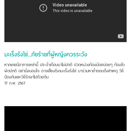
มะเร็งรังไข่...ภัยร้ายที่ผู้หญิงควรระวัง
หากเคยมีอาการเหล่านี้ ประจำเดือนมาไม่ปกติ ปวดหน่วงท้องน้อยบ่อยๆ ท้องโต
ผิดปกติ อย่านิ่งนอนใจ อาจเสี่ยงโรคมะเร็งรังไข่ มาร่วมหาคำตอบถึงสาเหตุ วิธี
ป้องกันและวิธีรักษาไปด้วยกัน
17 ก.พ. 2567