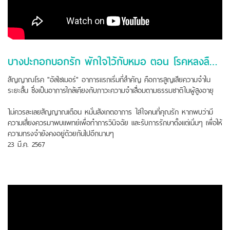
บางปะกอกบอกรัก พักใจไว้กับหมอ ตอน โรคหลงลืมที่ไม่ควรลืม
สัญญาณโรค "อัลไซเมอร์" อาการแรกเริ่มที่สำคัญ คือการสูญเสียความจำใน
ระยะสั้น ซึ่งเป็นอาการใกล้เคียงกับภาวะความจำเสื่อมตามธรรมชาติในผู้สูงอายุ
ไม่ควรละเลยสัญญาณเตือน หมั่นสังเกตอาการ ใส่ใจคนที่คุณรัก หากพบว่ามี
ความเสี่ยงควรมาพบแพทย์เพื่อทำการวินิจฉัย และรับการรักษาตั้งแต่เนิ่นๆ เพื่อให้
ความทรงจำยังคงอยู่ด้วยกันไปอีกนานๆ
23 มี.ค. 2567