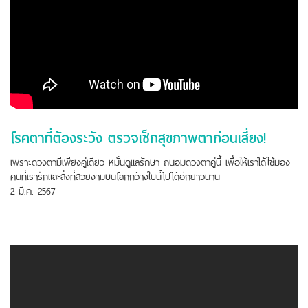
โรคตาที่ต้องระวัง ตรวจเช็กสุขภาพตาก่อนเสี่ยง!
เพราะดวงตามีเพียงคู่เดียว​ หมั่นดูแลรักษา​ ถนอมดวงตาคู่นี้ เพื่อให้เราได้ใช้มอง
คนที่เรารักและสิ่งที่สวยงามบนโลกกว้างใบนี้ไปได้อีกยาวนาน
2 มี.ค. 2567