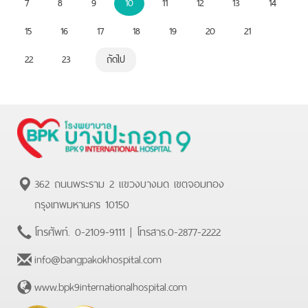
7
8
9
10
11
12
13
14
15
16
17
18
19
20
21
22
23
ถัดไป
362 ถนนพระราม 2 แขวงบางมด เขตจอมทอง
กรุงเทพมหานคร 10150
โทรศัพท์.
0-2109-9111
| โทรสาร.
0-2877-2222
info@bangpakokhospital.com
www.bpk9internationalhospital.com