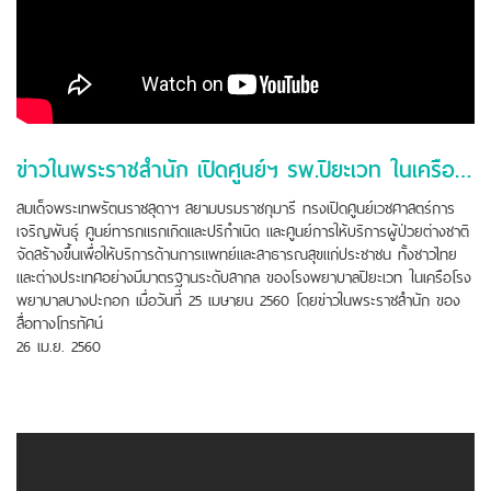
ข่าวในพระราชสำนัก เปิดศูนย์ฯ รพ.ปิยะเวท ในเครือรพ.บางปะกอก
สมเด็จพระเทพรัตนราชสุดาฯ สยามบรมราชกุมารี ทรงเปิดศูนย์เวชศาสตร์การ
เจริญพันธุ์ ศูนย์ทารกแรกเกิดและปริกำเนิด และศูนย์การให้บริการผู้ป่วยต่างชาติ
จัดสร้างขึ้นเพื่อให้บริการด้านการแพทย์และสาธารณสุขแก่ประชาชน ทั้งชาวไทย
และต่างประเทศอย่างมีมาตรฐานระดับสากล ของโรงพยาบาลปิยะเวท ในเครือโรง
พยาบาลบางปะกอก เมื่อวันที่ 25 เมษายน 2560 โดยข่าวในพระราชสำนัก ของ
สื่อทางโทรทัศน์
26 เม.ย. 2560