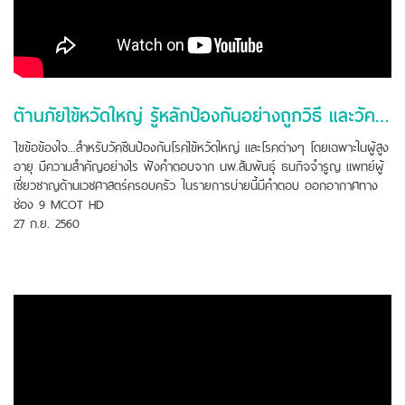
ต้านภัยไข้หวัดใหญ่ รู้หลักป้องกันอย่างถูกวิธี และวัคซีนผู้สูงอายุ
ไขข้อข้องใจ...สำหรับวัคซีนป้องกันโรคไข้หวัดใหญ่ และโรคต่างๆ โดยเฉพาะในผู้สูง
อายุ มีความสำคัญอย่างไร ฟังคำตอบจาก นพ.สัมพันธุ์ ธนกิจจำรูญ แพทย์ผู้
เชี่ยวชาญด้านเวชศาสตร์ครอบครัว ในรายการบ่ายนี้มีคำตอบ ออกอากาศทาง
ช่อง 9 MCOT HD
27 ก.ย. 2560