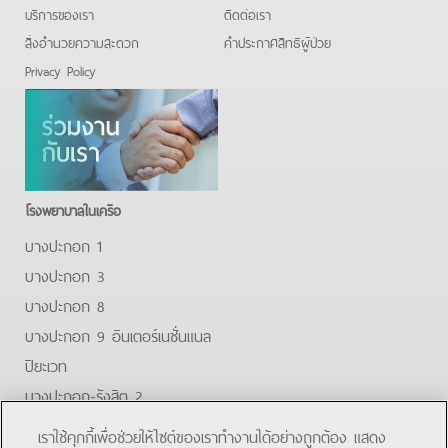
บริการของเรา
ติดต่อเรา
สิ่งอำนวยความสะดวก
คําประกาศสิทธิผู้ป่วย
Privacy Policy
โรงพยาบาลในเครือ
บางปะกอก 1
บางปะกอก 3
บางปะกอก 8
บางปะกอก 9 อินเตอร์เนชั่นแนล
ปิยะเวท
บางปะกอก-รังสิต 2
บางปะกอกสมุทรปราการ
เราใช้คุกกี้เพื่อช่วยให้ไซต์ของเราทำงานได้อย่างถูกต้อง แสดง