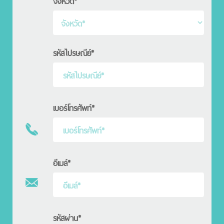
จังหวัด*
รหัสไปรษณีย์*
เบอร์โทรศัพท์*
อีเมล์*
รหัสผ่าน*