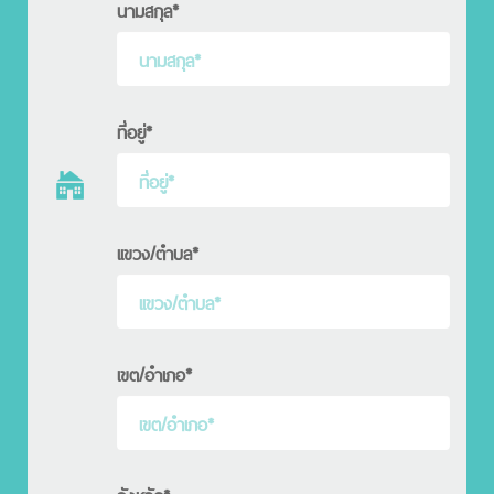
นามสกุล*
ที่อยู่*
เเขวง/ตำบล*
เขต/อำเภอ*