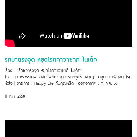
รักษาตรงจุด หยุดโรคคาวาซากิ ในเด็ก
เรื่อง : “รักษาตรงจุด หยุดโรคคาวาซากิ ในเด็ก”
โดย : ศ.นพ.พรเทพ เลิศทรัพย์เจริญ แพทย์ผู้เชี่ยวชาญด้านกุมารเวชศาสตร์โรค
หัวใจ | รายการ : Happy Life กับคุณหรีด | ออกอากาศ : 11 ก.ค. 58
11 ก.ค. 2558