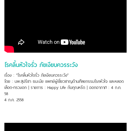
โรคลิ้นหัวใจรั่ว ภัยเงียบควรระวัง
เรื่อง : “โรคลิ้นหัวใจรั่ว ภัยเงียบควรระวัง”
โดย : นพ.สุปรีชา ธนะมัย แพทย์ผู้เชี่ยวชาญด้านศัลยกรรมโรคหัวใจ และหลอด
เลือด-ทรวงอก | รายการ : Happy Life กับคุณหรีด | ออกอากาศ : 4 ก.ค.
58
4 ก.ค. 2558