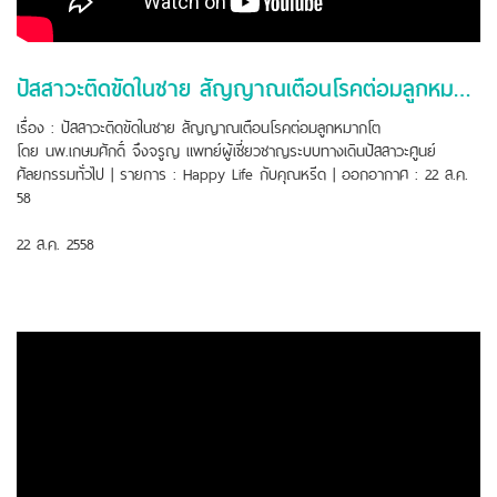
ปัสสาวะติดขัดในชาย สัญญาณเตือนโรคต่อมลูกหมากโต
เรื่อง : ปัสสาวะติดขัดในชาย สัญญาณเตือนโรคต่อมลูกหมากโต
โดย นพ.เกษมศักดิ์ จึงจรูญ แพทย์ผู้เชี่ยวชาญระบบทางเดินปัสสาวะศูนย์
ศัลยกรรมทั่วไป | รายการ : Happy Life กับคุณหรีด | ออกอากาศ : 22 ส.ค.
58
22 ส.ค. 2558