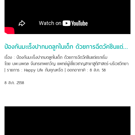
ป้องกันมะเร็งปากมดลูกในเด็ก ด้วยการฉีดวัคซีนแต่แรกเริ่ม
เรื่อง : ป้องกันมะเร็งปากมดลูกในเด็ก ด้วยการฉีดวัคซีนแต่แรกเริ่ม
โดย นพ.นพดล จันทรเทพเทวัญ แพทย์ผู้เชี่ยวชาญสาขาสูติศาสตร์-นรีเวชวิทยา
| รายการ : Happy Life กับคุณหรีด | ออกอากาศ : 8 ส.ค. 58
8 ส.ค. 2558