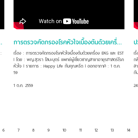
่นเสียงสะท้อนความถี่สูง
การตรวจคัดกรองโรคหัวใจเบื้องต้นด้วยเครื่อง EKG และ EST
:
เรื่อง : การตรวจคัดกรองโรคหัวใจเบื้องต้นด้วยเครื่อง EKG และ EST
เร
l โดย : พญ.สุวรา โสมะบุตร์ แพทย์ผู้เชี่ยวชาญสาขาอายุรศาสตร์โรค
กล
หัวใจ l รายการ : Happy Life กับคุณหรีด l ออกอากาศ : 1 ต.ค.
สา
59
กั
1 ต.ค. 2559
24
6
7
8
9
10
11
12
13
14