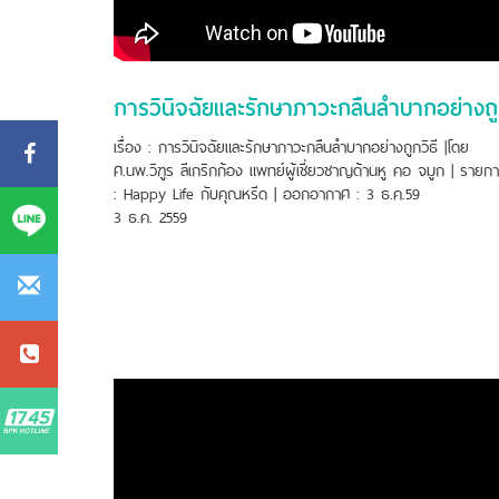
กา
เรื่อง : การวินิจฉัยและรักษาภาวะกลืนลำบากอย่างถูกวิธี |โดย
ศ.นพ.วิฑูร ลีเกริกก้อง แพทย์ผู้เชี่ยวชาญด้านหู คอ จมูก | รายก
: Happy Life กับคุณหรีด | ออกอากาศ : 3 ธ.ค.59
3 ธ.ค. 2559