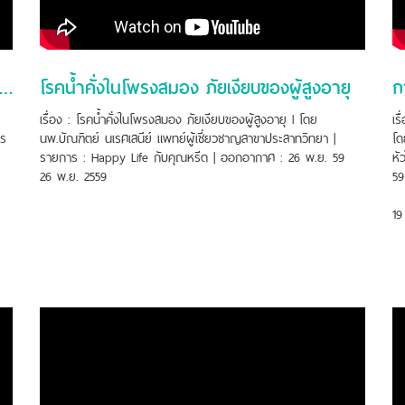
รวินิจฉัยและรักษาภาวะกลืนลำบากอย่างถูกวิธี
โรคน้ำคั่งในโพรงสมอง ภัยเงียบของผู้สูงอายุ
เรื่อง : โรคน้ำคั่งในโพรงสมอง ภัยเงียบของผู้สูงอายุ l โดย
เร
าร
นพ.บัณฑิตย์ นเรศเสนีย์ แพทย์ผู้เชี่ยวชาญสาขาประสาทวิทยา |
โด
รายการ : Happy Life กับคุณหรีด | ออกอากาศ : 26 พ.ย. 59
หั
26 พ.ย. 2559
59
19