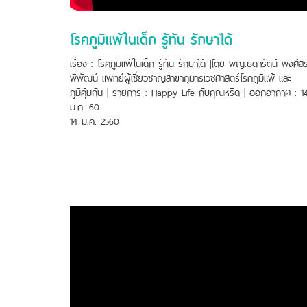
โรคภูมิแพ้ในเด็ก รู้ทัน รักษาได้
เรื่อง : โรคภูมิแพ้ในเด็ก รู้ทัน รักษาได้ |โดย พญ.ธิดารัตน์ พงศ์สิร
พิพัฒน์ แพทย์ผู้เชี่ยวชาญสาขากุมารเวชศาสตร์โรคภูมิแพ้ และ
ภูมิคุ้มกัน | รายการ : Happy Life กับคุณหรีด | ออกอากาศ : 1
ม.ค. 60
14 ม.ค. 2560