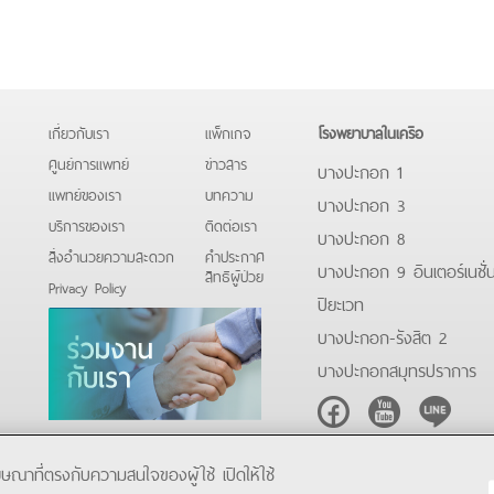
เกี่ยวกับเรา
แพ็กเกจ
โรงพยาบาลในเครือ
ศูนย์การแพทย์
ข่าวสาร
บางปะกอก 1
แพทย์ของเรา
บทความ
บางปะกอก 3
บริการของเรา
ติดต่อเรา
บางปะกอก 8
สิ่งอำนวยความสะดวก
คําประกาศ
บางปะกอก 9 อินเตอร์เนชั่
สิทธิผู้ป่วย
Privacy Policy
ปิยะเวท
บางปะกอก-รังสิต 2
บางปะกอกสมุทรปราการ
Facebook
Youtube
Line
โฆษณาที่ตรงกับความสนใจของผู้ใช้ เปิดให้ใช้