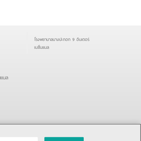
โรงพยาบาลบางปะกอก 9 อินเตอร์
เนชั่นแนล
นแนล