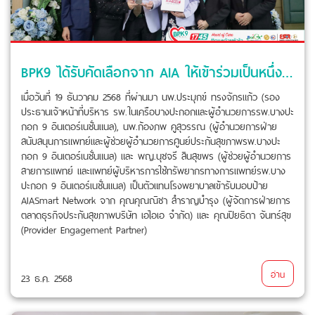
BPK9 ได้รับคัดเลือกจาก AIA ให้เข้าร่วมเป็นหนึ่งในโรงพยาบาลภายใต้โครงการ AIASmart Network
เมื่อวันที่ 19 ธันวาคม 2568 ที่ผ่านมา นพ.ประมุกข์ ทรงจักรแก้ว (รอง
ประธานเจ้าหน้าที่บริหาร รพ.ในเครือบางปะกอกและผู้อำนวยการรพ.บางปะ
กอก 9 อินเตอร์เนชั่นแนล), นพ.ก้องภพ คูสุวรรณ (ผู้อำนวยการฝ่าย
สนับสนุนการแพทย์และผู้ช่วยผู้อำนวยการศูนย์ประกันสุขภาพรพ.บางปะ
กอก 9 อินเตอร์เนชั่นแนล) และ พญ.นุชจรี สินสุขพร (ผู้ช่วยผู้อำนวยการ
สายการแพทย์ และแพทย์ผู้บริหารการใช้ทรัพยากรทางการแพทย์รพ.บาง
ปะกอก 9 อินเตอร์เนชั่นแนล) เป็นตัวแทนโรงพยาบาลเข้ารับมอบป้าย
AIASmart Network จาก คุณคุณณิชา สำราญบำรุง (ผู้จัดการฝ่ายการ
ตลาดธุรกิจประกันสุขภาพบริษัท เอไอเอ จำกัด) และ คุณปิยธิดา จันทร์สุข
(Provider Engagement Partner)
อ่าน
23 ธ.ค. 2568