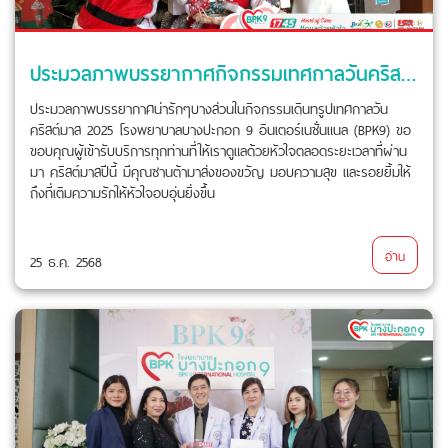
ประมวลภาพบรรยากาศกิจกรรมเทศกาลวันคริสต์มาส 2025
ประมวลภาพบรรยากาศน่ารักๆบางส่วนในกิจกรรมเดินทรูปเทศกาลวัน
คริสต์มาส 2025 โรงพยาบาลบางปะกอก 9 อินเตอร์เนชั่นแนล (BPK9) ขอ
ขอบคุณผู้เข้ารับบริการทุกท่านที่ให้เราดูแลด้วยหัวใจตลอดระยะเวลาที่ผ่าน
มา คริสต์มาสปีนี้ มีคุณซานต้ามาส่งของขวัญ มอบความสุข และรอยยิ้มให้
ถึงที่เติมความรักให้หัวใจอบอุ่นยิ่งขึ้น
อ่าน
25 ธ.ค. 2568