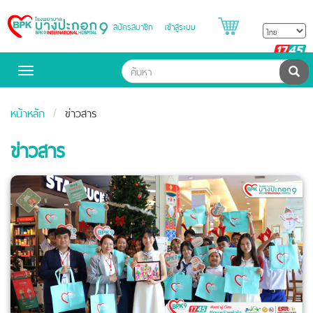
สมัครสมาชิก
เข้าสู่ระบบ
Bangpakok
Hospital
B
H
ค้น
Toggle
navigation
หน้าหลัก
ข่าวสาร
ข่าวสาร