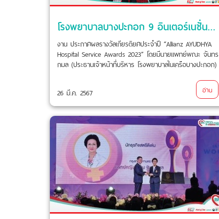
โรงพยาบาลบางปะกอก 9 อินเตอร์เนชั่นแนล คว้ารางวัลอันทรงเกียรติ “Best Utilization Management Award 2023”
งาน ประกาศผลรางวัลเกียรติยศประจำปี “Allianz AYUDHYA
Hospital Service Awards 2023” โดยมีนายแพทย์พณะ จันทร
กมล (ประธานเจ้าหน้าที่บริหาร โรงพยาบาลในเครือบางปะกอก)
ขึ้นรับรางวัลเกียรติยศนี้ กับ คุณโทมัส ชาลส์ วิลสัน (กรรมการ
ผู้จัดการใหญ่ และประธานเจ้าหน้าที่บริหาร บจม.อลิอันซ์
อ่าน
26 มี.ค. 2567
อยุธยา ประกันชีวิต ผู้จัดการประจำสาขา ประเทศไทย กลุ่มอลิ
อันซ์ ) และคุณนภา ตรีรัตนาวงศ์ (รองกรรมการผู้จัดการใหญ่
สายงานปฏิบัติการประกันชีวิตและสุขภาพ ประจำประเทศไทย)
ซึ่งในปีนี้ โรงพยาบาลบางปะกอก 9 อินเตอร์เนชั่นแนลได้รับ
รางวัลBest Utilization Management Award 2023 Group A
ณ ห้อง Grand Ballroom โรงแรม คาเพลลา กรุงเทพฯ