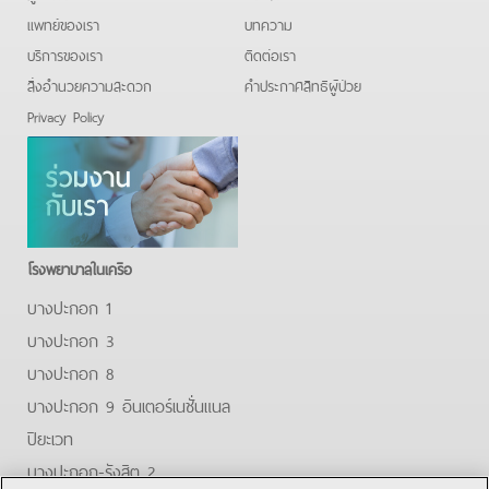
แพทย์ของเรา
บทความ
บริการของเรา
ติดต่อเรา
สิ่งอำนวยความสะดวก
คําประกาศสิทธิผู้ป่วย
Privacy Policy
โรงพยาบาลในเครือ
บางปะกอก 1
บางปะกอก 3
บางปะกอก 8
บางปะกอก 9 อินเตอร์เนชั่นแนล
ปิยะเวท
บางปะกอก-รังสิต 2