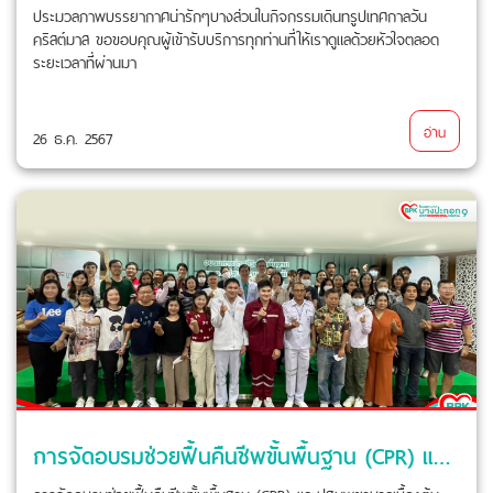
ประมวลภาพบรรยากาศน่ารักๆบางส่วนในกิจกรรมเดินทรูปเทศกาลวัน
คริสต์มาส ขอขอบคุณผู้เข้ารับบริการทุกท่านที่ให้เราดูแลด้วยหัวใจตลอด
ระยะเวลาที่ผ่านมา
อ่าน
26 ธ.ค. 2567
การจัดอบรมช่วยฟื้นคืนชีพขั้นพื้นฐาน (CPR) และปฐมพยาบาลเบื้องต้น