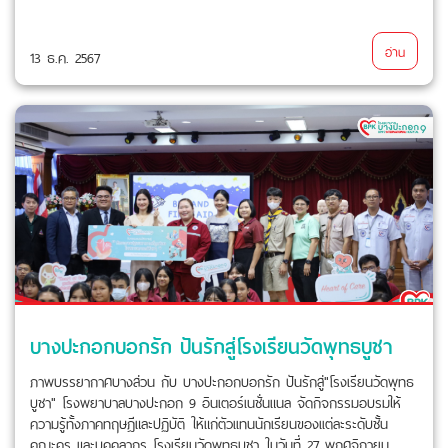
อ่าน
13 ธ.ค. 2567
บางปะกอกบอกรัก ปันรักสู่โรงเรียนวัดพุทธบูชา
ภาพบรรยากาศบางส่วน กับ บางปะกอกบอกรัก ปันรักสู่"โรงเรียนวัดพุทธ
บูชา" โรงพยาบาลบางปะกอก 9 อินเตอร์เนชั่นแนล จัดกิจกรรมอบรมให้
ความรู้ทั้งภาคทฤษฎีและปฏิบัติ ให้แก่ตัวเเทนนักเรียนของเเต่ละระดับชั้น
คณะครู และบุคคลากร โรงเรียนวัดพุทธบูชา ในวันที่ 27 พฤศจิกายน