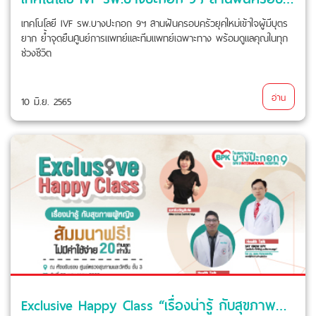
เทคโนโลยี IVF รพ.บางปะกอก 9ฯ สานฝันครอบครัวยุคใหม่เข้าใจผู้มีบุตร
ยาก ย้ำจุดยืนศูนย์การแพทย์และทีมแพทย์เฉพาะทาง พร้อมดูแลคุณในทุก
ช่วงชีวิต
อ่าน
10 มิ.ย. 2565
Exclusive Happy Class “เรื่องน่ารู้ กับสุขภาพผู้หญิง” (ฟรี ไม่มีค่าใช้จ่าย)