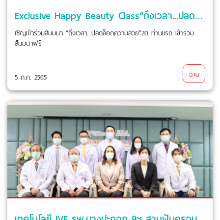
Exclusive Happy Beauty Class“ถึงเวลา...ปลดล็อกความสวย”(ฟรี ไม่มีค่าใช้จ่าย)
เชิญเข้าร่วมสัมมนา “ถึงเวลา...ปลดล็อกความสวย”20 ท่านแรก เข้าร่วม
สัมมนาฟรี
อ่าน
5 ก.ค. 2565
เทคโนโลยี IVF รพ.บางปะกอก 9ฯ สานฝันครอบครัวยุคใหม่เข้าใจผู้มีบุตรยาก