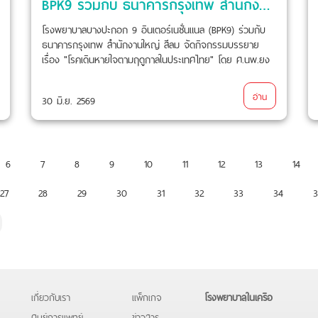
BPK9 ร่วมกับ ธนาคารกรุงเทพ สำนักงานใหญ่ สีลม จัดกิจกรรมบรรยายให้ความรู้
โรงพยาบาลบางปะกอก 9 อินเตอร์เนชั่นแนล (BPK9) ร่วมกับ
ธนาคารกรุงเทพ สำนักงานใหญ่ สีลม จัดกิจกรรมบรรยาย
เรื่อง "โรคเดินหายใจตามฤดูกาลในประเทศไทย" โดย ศ.นพ.ยง
ภู่วรวรรณ (แพทย์เฉพาะทางกุมารเวชศาสตร์โรคตับ ทางเดิน
อาหาร และโรคไวรัส) เมื่อวันที่ 30 มิถุนายน 2569 ที่ผ่านมา
อ่าน
30 มิ.ย. 2569
6
7
8
9
10
11
12
13
14
27
28
29
30
31
32
33
34
3
เกี่ยวกับเรา
แพ็กเกจ
โรงพยาบาลในเครือ
ศูนย์การแพทย์
ข่าวสาร