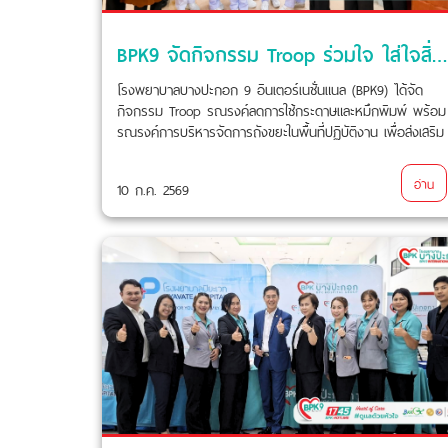
BPK9 จัดกิจกรรม Troop ร่วมใจ ใส่ใจสิ่งแวดล้อม ลดการใช้ทรัพยากร เพื่อองค์กรที่ยั่งยืน
โรงพยาบาลบางปะกอก 9 อินเตอร์เนชั่นแนล (BPK9) ได้จัด
กิจกรรม Troop รณรงค์ลดการใช้กระดาษและหมึกพิมพ์ พร้อม
รณรงค์การบริหารจัดการถังขยะในพื้นที่ปฏิบัติงาน เพื่อส่งเสริม
การใช้ทรัพยากรอย่างคุ้มค่าและสร้างการมีส่วนร่วมของบุคลากร
ในการดูแลสิ่งแวดล้อม เมื่อวันที่ 10 กรกฎาคม 2569 ที่ผ่านมา
อ่าน
10 ก.ค. 2569