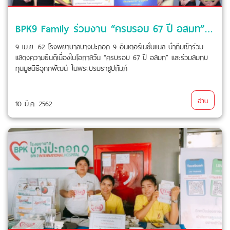
BPK9 Family ร่วมงาน “ครบรอบ 67 ปี อสมท” สมทบทุนมูลนิธิอุทกพัฒน์ฯ
9 เม.ย. 62 โรงพยาบาลบางปะกอก 9 อินเตอร์เนชั่นแนล นำทีมเข้าร่วม
แสดงความยินดีเนื่องในโอกาสวัน “ครบรอบ 67 ปี อสมท” และร่วมสมทบ
ทุนมูลนิธิอุทกพัฒน์ ในพระบรมราชูปถัมภ์
อ่าน
10 มี.ค. 2562