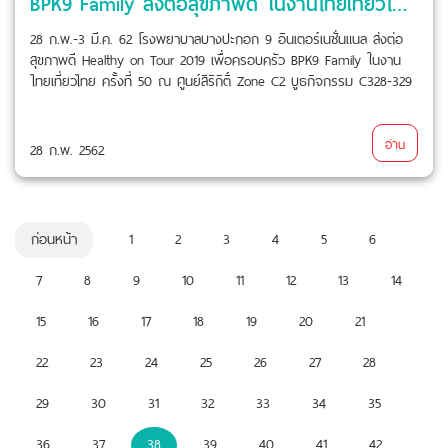
BPK9 Family ส่งต่อสุขภาพดี ในงานไทยเที่ยวไทย ครั้งที่ 50
28 ก.พ.-3 มี.ค. 62 โรงพยาบาลบางปะกอก 9 อินเตอร์เนชั่นแนล ส่งต่อ
สุขภาพดี Healthy on Tour 2019 เพื่อครอบครัว BPK9 Family ในงาน
ไทยเที่ยวไทย ครั้งที่ 50 ณ ศูนย์สิริกิติ์ Zone C2 บูธกิจกรรม C328-329
อ่าน
28 ก.พ. 2562
ก่อนหน้า
1
2
3
4
5
6
7
8
9
10
11
12
13
14
15
16
17
18
19
20
21
22
23
24
25
26
27
28
29
30
31
32
33
34
35
36
37
38
39
40
41
42