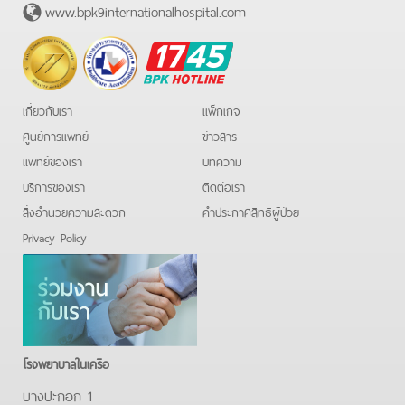
www.bpk9internationalhospital.com
BPK
Hotline
เกี่ยวกับเรา
แพ็กเกจ
ศูนย์การแพทย์
ข่าวสาร
แพทย์ของเรา
บทความ
บริการของเรา
ติดต่อเรา
สิ่งอำนวยความสะดวก
คําประกาศสิทธิผู้ป่วย
Privacy Policy
โรงพยาบาลในเครือ
บางปะกอก 1