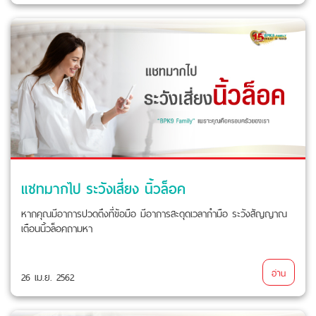
แชทมากไป ระวังเสี่ยง นิ้วล็อค
หากคุณมีอาการปวดตึงที่ข้อมือ มีอาการสะดุดเวลากำมือ ระวังสัญญาณ
เตือนนิ้วล็อคถามหา
อ่าน
26 เม.ย. 2562