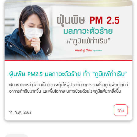
ฝุ่นพิษ PM2.5 มลภาวะตัวร้าย ทำ “ภูมิแพ้กำเริบ”
ฝุ่นละอองเหล่านี้ล้วนเป็นตัวกระตุ้นให้ผู้ป่วยที่มีอาการของโรคภูมิแพ้อยู่เดิมมี
อาการกำเริบมากขึ้น และเพิ่มโอกาสในการป่วยด้วยโรคภูมิแพ้มากยิ่งขึ้น
อ่าน
14 ก.พ. 2563