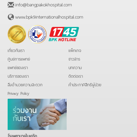
info@bangpakokhospital.com
www.bpk9internationalhospital.com
BPK
Hotline
เกี่ยวกับเรา
แพ็กเกจ
ศูนย์การแพทย์
ข่าวสาร
แพทย์ของเรา
บทความ
บริการของเรา
ติดต่อเรา
สิ่งอำนวยความสะดวก
คําประกาศสิทธิผู้ป่วย
Privacy Policy
โรงพยาบาลในเครือ