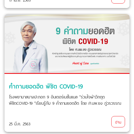
คำถามยอดฮิต พิชิต COVID-19
โรงพยาบาลบางปะกอก 9 อินเตอร์เนชั่นแนล “ร่วมใจฝ่าวิกฤต
พิชิตCOVID-19 ”เรียนรู้กับ 9 คำถามยอดฮิต โดย ศ.นพ.ยง ภู่วรวรรณ
อ่าน
25 มี.ค. 2563