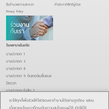
สิ่งอำนวยความสะดวก
คําประกาศสิทธิผู้ป่วย
Privacy Policy
โรงพยาบาลในเครือ
บางปะกอก 1
บางปะกอก 3
บางปะกอก 8
บางปะกอก 9 อินเตอร์เนชั่นแนล
ปิยะเวท
บางปะกอก-รังสิต 2
บางปะกอกสมุทรปราการ
เราใช้คุกกี้เพื่อช่วยให้ไซต์ของเราทำงานได้อย่างถูกต้อง แสดง
Facebook
Youtube
Line
เนื้อหาและโฆษณาที่ตรงกับความสนใจของผู้ใช้ เปิดให้ใช้