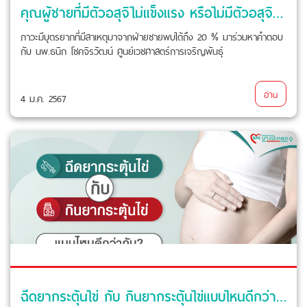
คุณผู้ชายที่มีตัวอสุจิไม่แข็งแรง หรือไม่มีตัวอสุจิ จะมีบุตรได้ไหม
ภาวะมีบุตรยากที่มีสาเหตุมาจากฝ่ายชายพบได้ถึง 20 % มาร่วมหาคำตอบ
กับ นพ.ธนิก โชคจิรวัฒน์ ศูนย์เวชศาสตร์การเจริญพันธุ์
อ่าน
4 ม.ค. 2567
ฉีดยากระตุ้นไข่ กับ กินยากระตุ้นไข่แบบไหนดีกว่ากัน?