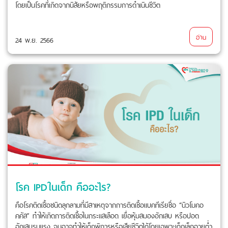
โดยเป็นโรคที่เกิดจากนิสัยหรือพฤติกรรมการดำเนินชีวิต
อ่าน
24 พ.ย. 2566
โรค IPDในเด็ก คืออะไร?
คือโรคติดเชื้อชนิดลุกลามที่มีสาเหตุจากการติดเชื้อแบคทีเรียชื่อ “นิวโมคอ
คคัส” ทำให้เกิดการติดเชื้อในกระแสเลือด เยื่อหุ้มสมองอักเสบ หรือปอด
อักเสบรุนแรง จนอาจทำให้เด็กพิการหรือเสียชีวิตได้โดยเฉพาะเด็กเล็กอายุต่ำ