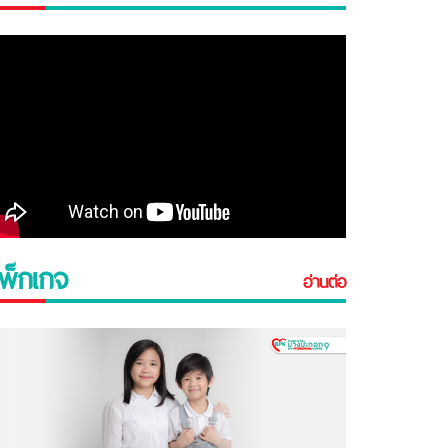
พ็กเกจ
อ่านต่อ