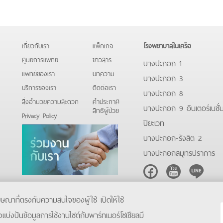
เกี่ยวกับเรา
แพ็กเกจ
โรงพยาบาลในเครือ
ศูนย์การแพทย์
ข่าวสาร
บางปะกอก 1
แพทย์ของเรา
บทความ
บางปะกอก 3
บริการของเรา
ติดต่อเรา
บางปะกอก 8
สิ่งอำนวยความสะดวก
คําประกาศ
บางปะกอก 9 อินเตอร์เนชั่
สิทธิผู้ป่วย
Privacy Policy
ปิยะเวท
บางปะกอก-รังสิต 2
บางปะกอกสมุทรปราการ
Facebook
Youtube
Line
โฆษณาที่ตรงกับความสนใจของผู้ใช้ เปิดให้ใช้
ังแบ่งปันข้อมูลการใช้งานไซต์กับพาร์ทเนอร์โซเชียลมี