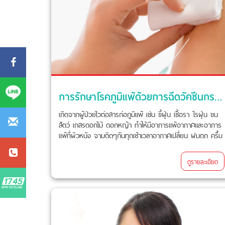
การรักษาโรคภูมิแพ้ด้วยการฉีดวัคซีนกระตุ้นภูมิ
เกิดจากผู้ป่วยไวต่อสารก่อภูมิแพ้ เช่น ขี้ฝุ่น เชื้อรา ไรฝุ่น ขน
สัตว์ เกสรดอกไม้ ดอกหญ้า ทำให้มีอาการแพ้อากาศและอาการ
แพ้ที่ผิวหนัง จามติดๆกันทุกเช้าเวลาอากาศเปลี่ยน ฝนตก ครึ้ม
ฟ้าครึ้มฝน ผิวหนังเป็นผื่นคัน เป็นลมพิษ ผิวหนังอักเสบเรื้อรัง
น้ำเหลืองเสีย เป็นจุดด่างดำ อาจเป็นตามฤดูกาล
ดูรายละเอียด