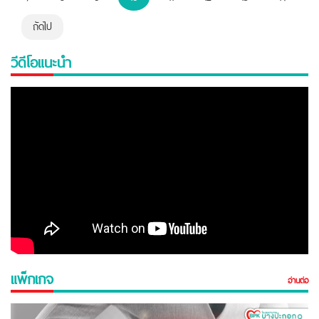
ถัดไป
วีดีโอแนะนำ
แพ็กเกจ
อ่านต่อ