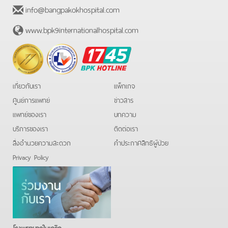
info@bangpakokhospital.com
www.bpk9internationalhospital.com
BPK
Hotline
เกี่ยวกับเรา
แพ็กเกจ
ศูนย์การแพทย์
ข่าวสาร
แพทย์ของเรา
บทความ
บริการของเรา
ติดต่อเรา
สิ่งอำนวยความสะดวก
คําประกาศสิทธิผู้ป่วย
Privacy Policy
โรงพยาบาลในเครือ