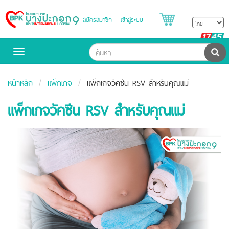
สมัครสมาชิก
เข้าสู่ระบบ
Bangpakok
Hospital
B
H
ค้น
Toggle
navigation
หน้าหลัก
แพ็กเกจ
แพ็กเกจวัคซีน RSV สำหรับคุณแม่
แพ็กเกจวัคซีน RSV สำหรับคุณแม่