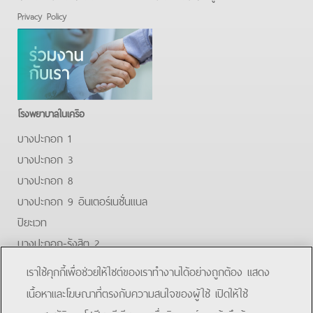
Privacy Policy
โรงพยาบาลในเครือ
บางปะกอก 1
บางปะกอก 3
บางปะกอก 8
บางปะกอก 9 อินเตอร์เนชั่นแนล
ปิยะเวท
บางปะกอก-รังสิต 2
บางปะกอกสมุทรปราการ
เราใช้คุกกี้เพื่อช่วยให้ไซต์ของเราทำงานได้อย่างถูกต้อง แสดง
Facebook
Youtube
Line
เนื้อหาและโฆษณาที่ตรงกับความสนใจของผู้ใช้ เปิดให้ใช้