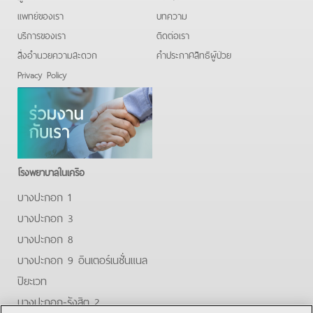
แพทย์ของเรา
บทความ
บริการของเรา
ติดต่อเรา
สิ่งอำนวยความสะดวก
คําประกาศสิทธิผู้ป่วย
Privacy Policy
โรงพยาบาลในเครือ
บางปะกอก 1
บางปะกอก 3
บางปะกอก 8
บางปะกอก 9 อินเตอร์เนชั่นแนล
ปิยะเวท
บางปะกอก-รังสิต 2