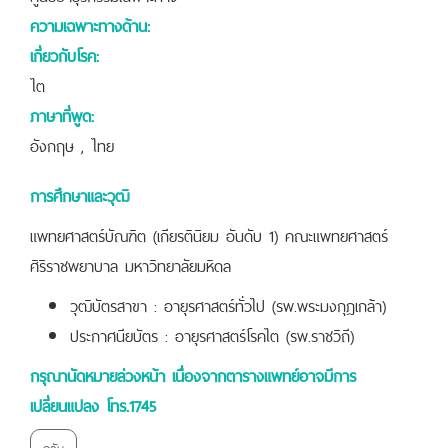
ความเฉพาะทางด้าน:
เกี่ยวกับโรค:
ไต
ภาษาที่พูด:
อังกฤษ , ไทย
การศึกษาและวุฒิ
แพทยศาสตร์บัณฑิต (เกียรตินิยม อันดับ 1) คณะแพทยศาสตร์
ศิริราชพยาบาล มหาวิทยาลัยมหิดล
วุฒิบัตรสาขา : อายุรศาสตร์ทั่วไป (รพ.พระมงกุฎเกล้า)
ประกาศนียบัตร : อายุรศาสตร์โรคไต (รพ.ราชวิถี)
กรุณานัดหมายล่วงหน้า เนื่องจากตารางแพทย์อาจมีการ
เปลี่ยนแปลง โทร.1745
กลับ