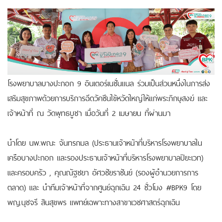
โรงพยาบาลบางปะกอก 9 อินเตอร์เนชั่นแนล ร่วมเป็นส่วนหนึ่งในการส่ง
เสริมสุขภาพด้วยการบริการฉีดวัคซีนไข้หวัดใหญ่ให้แก่พระภิกษุสงฆ์ และ
เจ้าหน้าที่ ณ วัดพุทธบูชา
เมื่อวันที่ 2 เมษายน ที่ผ่านมา
นำโดย นพ.พณะ จันทรกมล (ประธานเจ้าหน้าที่บริหารโรงพยาบาลใน
เครือบางปะกอก และรองประธานเจ้าหน้าที่บริหารโรงพยาบาลปิยะเวท)
และครอบครัว , คุณณัฐชยา อัศวชัยราชันย์ (รองผู้อำนวยการการ
ตลาด) และ นำทีมเจ้าหน้าที่จากศูนย์ฉุกเฉิน 24 ชั่วโมง #BPK9 โดย
พญ.นุชจรี สินสุขพร แพทย์เฉพาะทางสาขาเวชศาสตร์ฉุกเฉิน