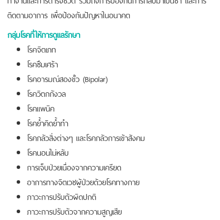
ติดตามอาการ เพื่อป้องกันปัญหาในอนาคต
กลุ่มโรคที่ให้การดูแลรักษา
โรคจิตเภท
โรคซึมเศร้า
โรคอารมณ์สองขั้ว (Bipolar)
โรควิตกกังวล
โรคแพนิค
โรคย้ำคิดย้ำทำ
โรคกลัวสิ่งต่างๆ และโรคกลัวการเข้าสังคม
โรคนอนไม่หลับ
การเจ็บป่วยเนื่องจากความเครียด
อาการทางจิตเวชผู้ป่วยด้วยโรคทางกาย
ภาวะการปรับตัวผิดปกติ
ภาวะการปรับตัวจากความสูญเสีย