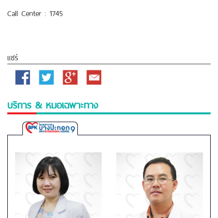
Call Center : 1745
ankara escort
çankaya escort
ankara escort
çayyolu escort
แชร์
kızılay escort
çankaya escort
eryaman escort
ankara escort
Facebook
Twitter
Google
Email
çankaya escort
escort ankara
çankaya escort
escort bayan
Plus
çankaya
istanbul rus escort
eryaman escort
escort bayan
บริการ & หมอเฉพาะทาง
ankara
ankara escort
kızılay escort
istanbul escort
ankara
escort
ankara rus escort
escort çankaya
ankara escort bayan
Bangpakok
istanbul rus Escort
atasehir Escort
beylikduzu Escort
Ankara
9
International
Escort
malatya Escort
kuşadası Escort
gaziantep Escort
izmir
Hospital
Escort
shell download