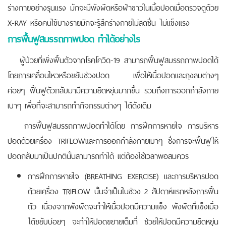
ร่างกายอย่างรุนแรง มักจะมีพังผืดหรือฝ้าขาวในเนื้อปอดเมื่อตรวจดูด้วย
X-RAY หรือคนไข้บางรายมักจะรู้สึกร่างกายไม่สดชื่น ไม่แข็งแรง
การฟื้นฟูสมรรถภาพปอด ทำได้อย่างไร
ผู้ป่วยที่เพิ่งฟื้นตัวจากโรคโควิด-19 สามารถฟื้นฟูสมรรถภาพปอดได้
โดยการเคลื่อนไหวหรือขยับช่วงปอด เพื่อให้เนื้อปอดและถุงลมต่างๆ
ค่อยๆ ฟื้นฟูตัวกลับมามีความยืดหยุ่นมากขึ้น รวมถึงการออกกำลังกาย
เบาๆ เพื่อที่จะสามารถทำกิจกรรมต่างๆ ได้ดังเดิม
การฟื้นฟูสมรรถภาพปอดทำได้โดย การฝึกการหายใจ การบริหาร
ปอดด้วยเครื่อง TRIFLOWและการออกกำลังกายเบาๆ ซึ่งการจะฟื้นฟูให้
ปอดกลับมาเป็นปกตินั้นสามารถทำได้ แต่ต้องใช้เวลาพอสมควร
การฝึกการหายใจ (BREATHING EXERCISE) และการบริหารปอด
ด้วยเครื่อง TRIFLOW นั้นจำเป็นในช่วง 2 สัปดาห์แรกหลังการฟื้น
ตัว เนื่องจากพังผืดจะทำให้เนื้อปอดมีความแข็ง พังผืดที่แข็งเมื่อ
ได้ขยับบ่อยๆ จะทำให้ปอดขยายเต็มที่ ช่วยให้ปอดมีความยืดหยุ่น