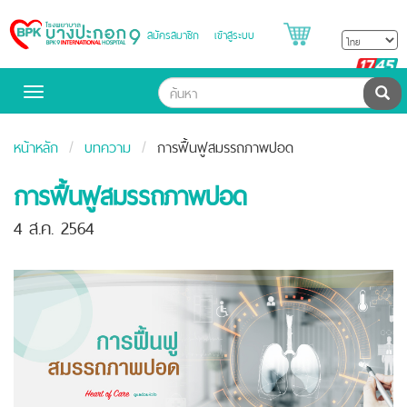
สมัครสมาชิก
เข้าสู่ระบบ
Bangpakok
Hospital
B
H
ค้น
Toggle
navigation
หน้าหลัก
บทความ
การฟื้นฟูสมรรถภาพปอด
การฟื้นฟูสมรรถภาพปอด
4 ส.ค. 2564