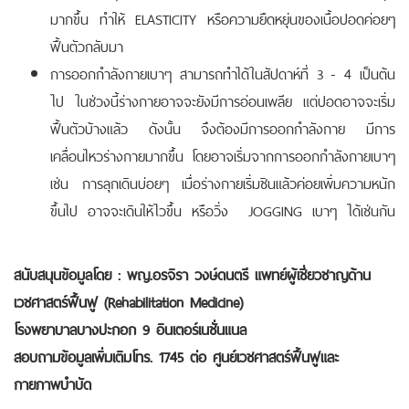
มากขึ้น ทำให้ ELASTICITY หรือความยืดหยุ่นของเนื้อปอดค่อยๆ
ฟื้นตัวกลับมา
การออกกำลังกายเบาๆ สามารถทำได้ในสัปดาห์ที่ 3 - 4 เป็นต้น
ไป ในช่วงนี้ร่างกายอาจจะยังมีการอ่อนเพลีย แต่ปอดอาจจะเริ่ม
ฟื้นตัวบ้างแล้ว ดังนั้น จึงต้องมีการออกกำลังกาย มีการ
เคลื่อนไหวร่างกายมากขึ้น โดยอาจเริ่มจากการออกกำลังกายเบาๆ
เช่น การลุกเดินบ่อยๆ เมื่อร่างกายเริ่มชินแล้วค่อยเพิ่มความหนัก
ขึ้นไป อาจจะเดินให้ไวขึ้น หรือวิ่ง JOGGING เบาๆ ได้เช่นกัน
การดื่ม
LEAN
สนับสนุนข้อมูลโดย :
พญ.อรจิรา วงษ์ดนตรี แพทย์ผู้เชี่ยวชาญด้าน
เวชศาสตร์ฟื้นฟู (Rehabilitation Medicine)
โรงพยาบาลบางปะกอก 9 อินเตอร์เนชั่นแนล
สอบถามข้อมูลเพิ่มเติมโทร.
1745 ต่อ ศูนย์เวชศาสตร์ฟื้นฟูและ
กายภาพบำบัด