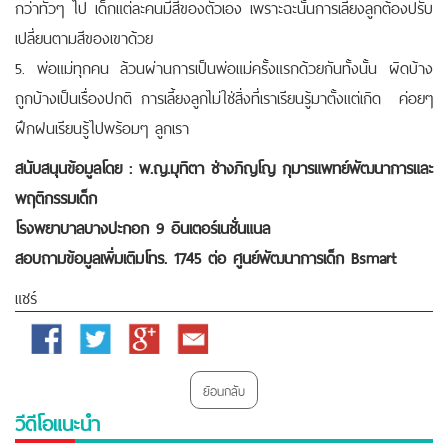
กว่าทั่วๆ ไป เด็กแต่ละคนมีสีของตัวเอง เพราะฉะนั้นการเลี้ยงลูกต้องปรับ
เปลี่ยนตามสีของเขาด้วย
5. พ่อแม่ทุกคน ล้วนผ่านการเป็นพ่อแม่ครั้งแรกด้วยกันทั้งนั้น ผิดบ้าง
ถูกบ้างเป็นเรื่องปกติ การเลี้ยงลูกไม่ใช่สิ่งที่เราเรียนรู้มาตั้งแต่เกิด ค่อยๆ
ฝึกฝนเรียนรู้ไปพร้อมๆ ลูกเรา
สนับสนุนข้อมูลโดย : พ.ญ.มุทิตา ช่างภิญโญ กุมารแพทย์พัฒนาการและ
พฤติกรรมเด็ก
โรงพยาบาลบางปะกอก 9 อินเตอร์เนชั่นแนล
สอบถามข้อมูลเพิ่มเติมโทร. 1745 ต่อ ศูนย์พัฒนาการเด็ก Bsmart
แชร์
Facebook
Twitter
Google
Email
Plus
ย้อนกลับ
วีดีโอแนะนำ