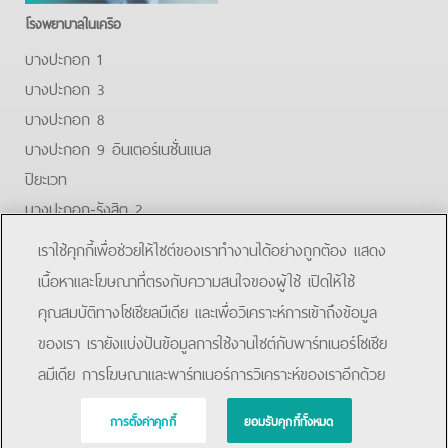
โรงพยาบาลในเครือ
บางปะกอก 1
บางปะกอก 3
บางปะกอก 8
บางปะกอก 9 อินเตอร์เนชั่นแนล
ปิยะเวท
บางปะกอก-รังสิต 2
บางปะกอกสมุทรปราการ
เราใช้คุกกี้เพื่อช่วยให้ไซต์ของเราทำงานได้อย่างถูกต้อง แสดง
Facebook
Youtube
Line
เนื้อหาและโฆษณาที่ตรงกับความสนใจของผู้ใช้ เปิดให้ใช้
คุณสมบัติทางโซเชียลมีเดีย และเพื่อวิเคราะห์การเข้าถึงข้อมูล
โรงพยาบาลบางปะกอก 9 อินเตอร์เนชั่นแนล
ของเรา เรายังแบ่งปันข้อมูลการใช้งานไซต์กับพาร์ทเนอร์โซเชีย
ลมีเดีย การโฆษณาและพาร์ทเนอร์การวิเคราะห์ของเราอีกด้วย
การตั้งค่าคุกกี้
ยอมรับคุกกี้ทั้งหมด
Copyright © 2019 Bangpakok Hospital All rights reserved.