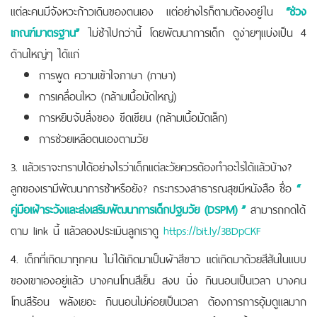
แต่ละคนมีจังหวะก้าวเดินของตนเอง แต่อย่างไรก็ตามต้องอยู่ใน
“ช่วง
เกณฑ์มาตรฐาน”
ไม่ช้าไปกว่านี้ โดยพัฒนาการเด็ก ดูง่ายๆแบ่งเป็น 4
ด้านใหญ่ๆ ได้แก่
การพูด ความเข้าใจภาษา (ภาษา)
การเคลื่อนไหว (กล้ามเนื้อมัดใหญ่)
การหยิบจับสิ่งของ ขีดเขียน (กล้ามเนื้อมัดเล็ก)
การช่วยเหลือตนเองตามวัย
3. แล้วเราจะทราบได้อย่างไรว่าเด็กแต่ละวัยควรต้องทำอะไรได้แล้วบ้าง?
ลูกของเรามีพัฒนาการช้าหรือยัง? กระทรวงสาธารณสุขมีหนังสือ ชื่อ
“
คู่มือเฝ้าระวังและส่งเสริมพัฒนาการเด็กปฐมวัย (DSPM) ”
สามารถกดได้
ตาม link นี้ แล้วลองประเมินลูกเราดู
https://bit.ly/3BDpCKF
4. เด็กที่เกิดมาทุกคน ไม่ได้เกิดมาเป็นผ้าสีขาว แต่เกิดมาด้วยสีสันในแบบ
ของเขาเองอยู่แล้ว บางคนโทนสีเย็น สงบ นิ่ง กินนอนเป็นเวลา บางคน
โทนสีร้อน พลังเยอะ กินนอนไม่ค่อยเป็นเวลา ต้องการการอุ้มดูแลมาก