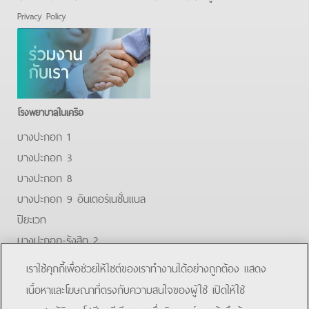
Privacy Policy
โรงพยาบาลในเครือ
บางปะกอก 1
บางปะกอก 3
บางปะกอก 8
บางปะกอก 9 อินเตอร์เนชั่นแนล
ปิยะเวท
บางปะกอก-รังสิต 2
บางปะกอกสมุทรปราการ
เราใช้คุกกี้เพื่อช่วยให้ไซต์ของเราทำงานได้อย่างถูกต้อง แสดง
Facebook
Youtube
Line
เนื้อหาและโฆษณาที่ตรงกับความสนใจของผู้ใช้ เปิดให้ใช้