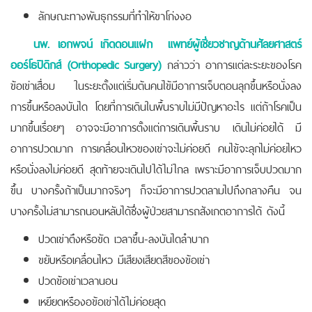
ลักษณะทางพันธุกรรมที่ทำให้ขาโก่งงอ
นพ. เอกพจน์ เกิดดอนแฝก แพทย์ผู้เชี่ยวชาญด้านศัลยศาสตร์
ออร์โธปิดิกส์ (Orthopedic Surgery)
กล่าวว่า อาการแต่ละระยะของโรค
ข้อเข่าเสื่อม ในระยะตั้งแต่เริ่มต้นคนไข้มีอาการเจ็บตอนลุกขึ้นหรือนั่งลง
การขึ้นหรือลงบันได โดยที่การเดินในพื้นราบไม่มีปัญหาอะไร แต่ถ้าโรคเป็น
มากขึ้นเรื่อยๆ อาจจะมีอาการตั้งแต่การเดินพื้นราบ เดินไม่ค่อยได้ มี
อาการปวดมาก การเคลื่อนไหวของเข่าจะไม่ค่อยดี คนไข้จะลุกไม่ค่อยไหว
หรือนั่งลงไม่ค่อยดี สุดท้ายจะเดินไปได้ไม่ไกล เพราะมีอาการเจ็บปวดมาก
ขึ้น บางครั้งถ้าเป็นมากจริงๆ ก็จะมีอาการปวดลามไปถึงกลางคืน จน
บางครั้งไม่สามารถนอนหลับได้ซึ่งผู้ป่วยสามารถสังเกตอาการได้ ดังนี้
ปวดเข่าตึงหรือขัด เวลาขึ้น-ลงบันไดลำบาก
ขยับหรือเคลื่อนไหว มีเสียงเสียดสีของข้อเข่า
ปวดข้อเข่าเวลานอน
เหยียดหรืองอข้อเข่าได้ไม่ค่อยสุด