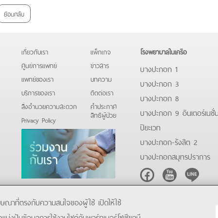
ย้อนกลับ
เกี่ยวกับเรา
แพ็กเกจ
โรงพยาบาลในเครือ
ศูนย์การแพทย์
ข่าวสาร
บางปะกอก 1
แพทย์ของเรา
บทความ
บางปะกอก 3
บริการของเรา
ติดต่อเรา
บางปะกอก 8
สิ่งอำนวยความสะดวก
คําประกาศ
บางปะกอก 9 อินเตอร์เนชั่
สิทธิผู้ป่วย
Privacy Policy
ปิยะเวท
บางปะกอก-รังสิต 2
บางปะกอกสมุทรปราการ
Facebook
Youtube
Line
โฆษณาที่ตรงกับความสนใจของผู้ใช้ เปิดให้ใช้
ังแบ่งปันข้อมูลการใช้งานไซต์กับพาร์ทเนอร์โซเชียลมี