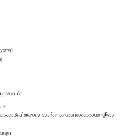
 myoma)
a)
บุตรยาก คือ
ำบาก
ิของเซลล์ไข่และอสุจิ รวมทั้งการเคลื่อนที่ของตัวอ่อนเข้าสู่โพรง
งมดลูก