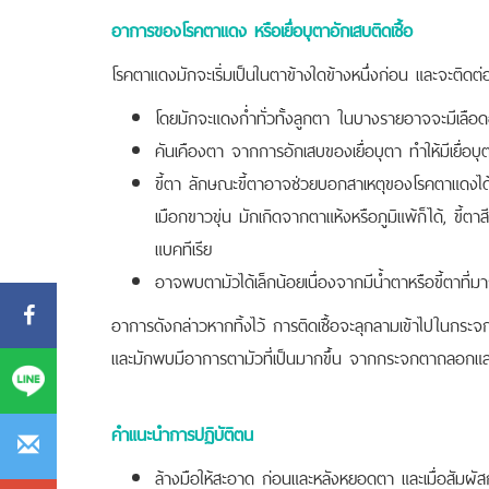
อาการของโรคตาแดง หรือเยื่อบุตาอักเสบติดเชื้อ
โรคตาแดงมักจะเริ่มเป็นในตาข้างใดข้างหนึ่งก่อน และจะติดต่อส
โดยมักจะแดงก่ำทั่วทั้งลูกตา ในบางรายอาจจะมีเลือดอ
คันเคืองตา จากการอักเสบของเยื่อบุตา ทำให้มีเยื่อ
ขี้ตา ลักษณะขี้ตาอาจช่วยบอกสาเหตุของโรคตาแดงได้ เช
เมือกขาวขุ่น มักเกิดจากตาแห้งหรือภูมิแพ้ก็ได้, ขี้ตา
แบคทีเรีย
อาจพบตามัวได้เล็กน้อยเนื่องจากมีน้ำตาหรือขี้ตาที่มาก
อาการดังกล่าวหากทิ้งไว้ การติดเชื้อจะลุกลามเข้าไปในกระ
และมักพบมีอาการตามัวที่เป็นมากขึ้น จากกระจกตาถลอกและบ
คำแนะนำการปฏิบัติตน
ล้างมือให้สะอาด ก่อนและหลังหยอดตา และเมื่อสัมผัส