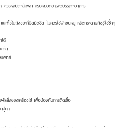
ตา ควรหลับตาสักพัก หรือหยอดยาเพื่อบรรเทาอาการ
และทิ้งในถังขยะที่ปิดมิดชิด ไม่ควรใช้ผ้าขนหนู หรือกระดาษทิชชู่ใช้ซ้ำๆ
ได้
งครัด
ุแพทย์
ผัสสิ่งของเครื่องใช้ เพื่อป้องกันการติดเชื้อ
าสู่ตา