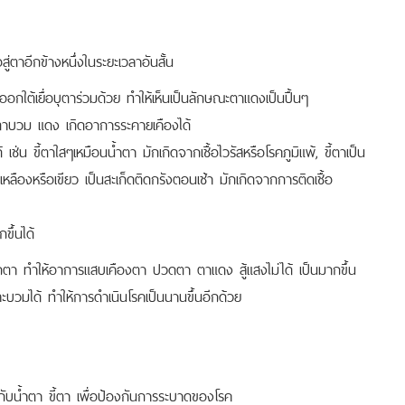
ู่ตาอีกข้างหนึ่งในระยะเวลาอันสั้น
อกใต้เยื่อบุตาร่วมด้วย ทำให้เห็นเป็นลักษณะตาแดงเป็นปื้นๆ
บุตาบวม แดง เกิดอาการระคายเคืองได้
่น ขี้ตาใสๆเหมือนน้ำตา มักเกิดจากเชื้อไวรัสหรือโรคภูมิแพ้, ขี้ตาเป็น
สีเหลืองหรือเขียว เป็นสะเก็ดติดกรังตอนเช้า มักเกิดจากการติดเชื้อ
ขึ้นได้
จกตา ทำให้อาการแสบเคืองตา ปวดตา ตาแดง สู้แสงไม่ได้ เป็นมากขึ้น
วมได้ ทำให้การดำเนินโรคเป็นนานขึ้นอีกด้วย
กับน้ำตา ขี้ตา เพื่อป้องกันการระบาดของโรค