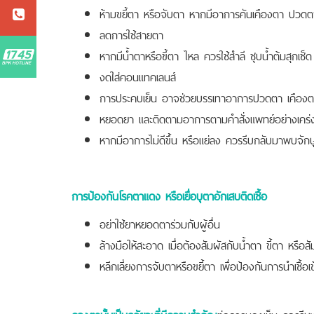
ห้ามขยี้ตา หรือจับตา หากมีอาการคันเคืองตา ปวด
ลดการใช้สายตา
หากมีน้ำตาหรือขี้ตา ไหล ควรใช้สำลี ชุบน้ำต้มสุกเช็ด 
งดใส่คอนแทคเลนส์
การประคบเย็น อาจช่วยบรรเทาอาการปวดตา เคืองตา
หยอดยา และติดตามอาการตามคำสั่งแพทย์อย่างเคร่
หากมีอาการไม่ดีขึ้น หรือแย่ลง ควรรีบกลับมาพบจักษ
การป้องกันโรคตาแดง หรือเยื่อบุตาอักเสบติดเชื้อ
อย่าใช้ยาหยอดตาร่วมกับผู้อื่น
ล้างมือให้สะอาด เมื่อต้องสัมผัสกับน้ำตา ขี้ตา หรือสัม
หลีกเลี่ยงการจับตาหรือขยี้ตา เพื่อป้องกันการนำเชื้อเข้