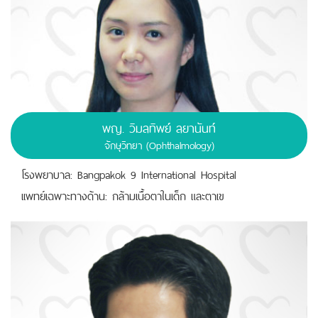
พญ. วิมลทิพย์ ลยานันท์
จักษุวิทยา (Ophthalmology)
โรงพยาบาล: Bangpakok 9 International Hospital
เเพทย์เฉพาะทางด้าน: กล้ามเนื้อตาในเด็ก และตาเข