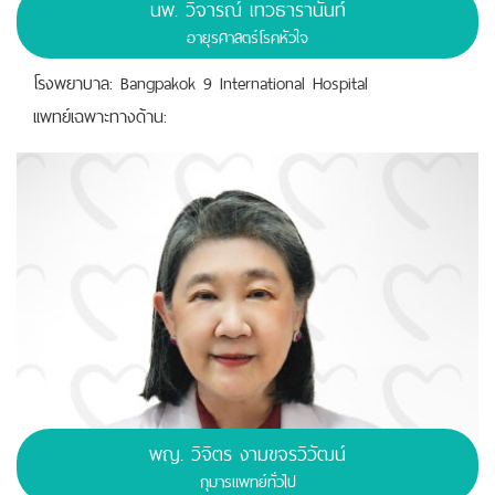
นพ. วิจารณ์ เทวธารานันท์
อายุรศาสตร์โรคหัวใจ
โรงพยาบาล: Bangpakok 9 International Hospital
เเพทย์เฉพาะทางด้าน:
พญ. วิจิตร งามขจรวิวัฒน์
กุมารแพทย์ทั่วไป