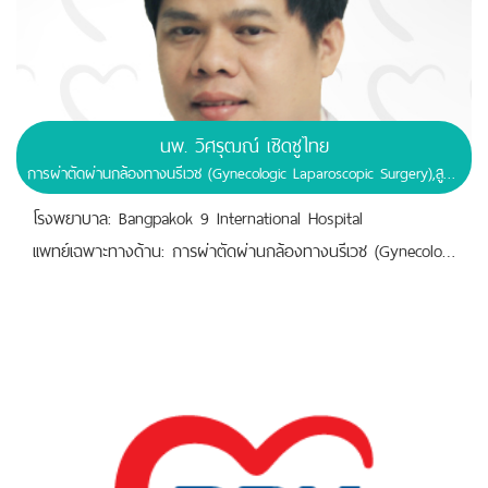
นพ. วิศรุฒณ์ เชิดชูไทย
การผ่าตัดผ่านกล้องทางนรีเวช (Gynecologic Laparoscopic Surgery),สูติศาสตร์และนรีเวชวิทยา (Obstertrics and Gynaecology)
โรงพยาบาล: Bangpakok 9 International Hospital
เเพทย์เฉพาะทางด้าน: การผ่าตัดผ่านกล้องทางนรีเวช (Gynecologic Laparoscopic Surgery)