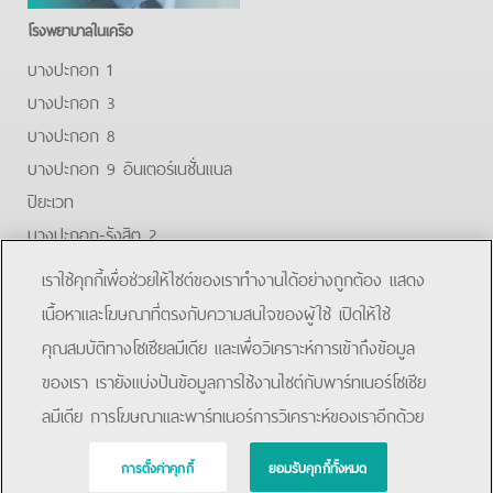
โรงพยาบาลในเครือ
บางปะกอก 1
บางปะกอก 3
บางปะกอก 8
บางปะกอก 9 อินเตอร์เนชั่นแนล
ปิยะเวท
บางปะกอก-รังสิต 2
บางปะกอกสมุทรปราการ
เราใช้คุกกี้เพื่อช่วยให้ไซต์ของเราทำงานได้อย่างถูกต้อง แสดง
Facebook
Youtube
Line
เนื้อหาและโฆษณาที่ตรงกับความสนใจของผู้ใช้ เปิดให้ใช้
คุณสมบัติทางโซเชียลมีเดีย และเพื่อวิเคราะห์การเข้าถึงข้อมูล
โรงพยาบาลบางปะกอก 9 อินเตอร์เนชั่นแนล
ของเรา เรายังแบ่งปันข้อมูลการใช้งานไซต์กับพาร์ทเนอร์โซเชีย
ลมีเดีย การโฆษณาและพาร์ทเนอร์การวิเคราะห์ของเราอีกด้วย
การตั้งค่าคุกกี้
ยอมรับคุกกี้ทั้งหมด
Copyright © 2019 Bangpakok Hospital All rights reserved.