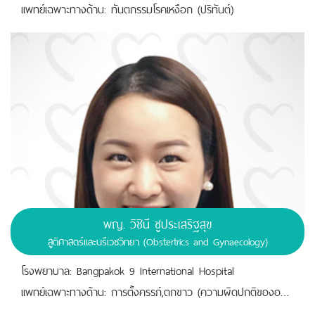
เเพทย์เฉพาะทางด้าน: ทันตกรรมโรคเหงือก (ปริทันต์)
พญ. วิชินี ชูประเสริฐสุข
สูติศาสตร์และนรีเวชวิทยา (Obstertrics and Gynaecology)
โรงพยาบาล: Bangpakok 9 International Hospital
เเพทย์เฉพาะทางด้าน: การตั้งครรภ์,ตกขาว (ความผิดปกติของอวัยวะสืบพันธุ์เพศหญิง),วัยทอง