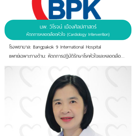
นพ. วิโรจน์ เมืองศิลปศาสตร์
หัตถการหลอดเลือดหัวใจ (Cardiology Intervention)
โรงพยาบาล: Bangpakok 9 International Hospital
เเพทย์เฉพาะทางด้าน: หัตถการปฏิบัติรักษาโรคหัวใจและหลอดเลือด, เปลี่ยนลิ้นหัวใจด้วยสายสวน, รักษาลิ่มเลือดอุดตันในปอดด้วยสายสวน, รักษาเส้นเลือดหัวใจตีบที่ซับซ้อนโดยไม่ต้องผ่าตัด,“ รักษาด้วยความเป็นเลิศด้านหัวใจ พร้อมด้วยความใส่ใจ และห่วงใยในสุขภาพของทุกคน”