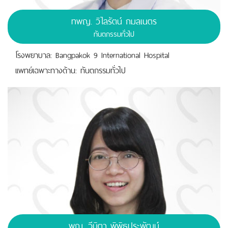
ทพญ. วิไลรัตน์ กมลเนตร
ทันตกรรมทั่วไป
โรงพยาบาล: Bangpakok 9 International Hospital
เเพทย์เฉพาะทางด้าน: ทันตกรรมทั่วไป
พญ. วีนิตา พิพิธประพัฒน์